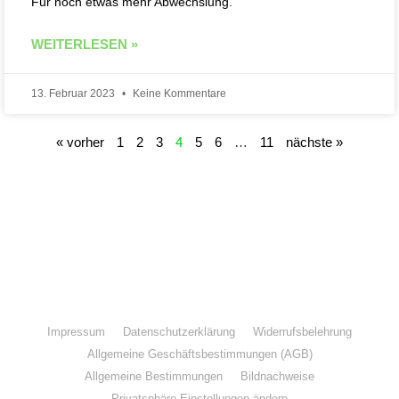
Für noch etwas mehr Abwechslung.
WEITERLESEN »
13. Februar 2023
Keine Kommentare
« vorher
1
2
3
4
5
6
…
11
nächste »
Folge IQs Kitchen in den sozialen Kanälen
Impressum
Datenschutzerklärung
Widerrufsbelehrung
Allgemeine Geschäftsbestimmungen (AGB)
Allgemeine Bestimmungen
Bildnachweise
Privatsphäre-Einstellungen ändern