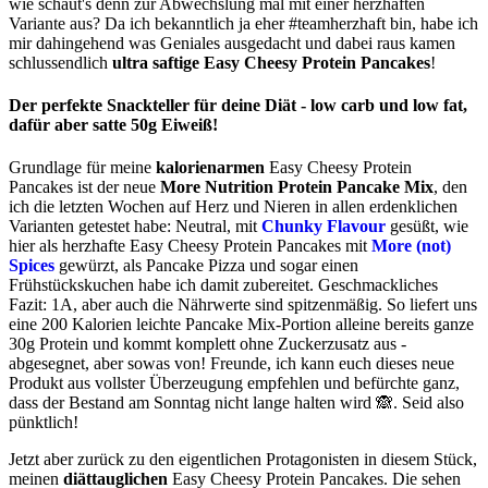
wie schaut's denn zur Abwechslung mal mit einer herzhaften
Variante aus? Da ich bekanntlich ja eher #teamherzhaft bin, habe ich
mir dahingehend was Geniales ausgedacht und dabei raus kamen
schlussendlich
ultra saftige Easy Cheesy Protein Pancakes
!
Der perfekte Snackteller für deine Diät - low carb und low fat,
dafür aber satte 50g Eiweiß!
Grundlage für meine
kalorienarmen
Easy Cheesy Protein
Pancakes ist der neue
More Nutrition Protein Pancake Mix
, den
ich die letzten Wochen auf Herz und Nieren in allen erdenklichen
Varianten getestet habe: Neutral, mit
Chunky Flavour
gesüßt, wie
hier als herzhafte Easy Cheesy Protein Pancakes mit
More (not)
Spices
gewürzt, als Pancake Pizza und sogar einen
Frühstückskuchen habe ich damit zubereitet. Geschmackliches
Fazit: 1A, aber auch die Nährwerte sind spitzenmäßig. So liefert uns
eine 200 Kalorien leichte Pancake Mix-Portion alleine bereits ganze
30g Protein und kommt komplett ohne Zuckerzusatz aus -
abgesegnet, aber sowas von! Freunde, ich kann euch dieses neue
Produkt aus vollster Überzeugung empfehlen und befürchte ganz,
dass der Bestand am Sonntag nicht lange halten wird
🙈
. Seid also
pünktlich!
Jetzt aber zurück zu den eigentlichen Protagonisten in diesem Stück,
meinen
diättauglichen
Easy Cheesy Protein Pancakes. Die sehen