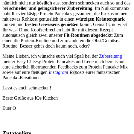
nämlich nicht nur
köstlich
aus, sondern schmecken auch so und das
bei
schneller und gelingsicherer Zubereitung
. Im Nullkommanix
habt Ihr vier käsige Protein Pancakes gezaubert, die Ihr zusammen
mit etwas Rohkost genüsslich in einen
würzigen Kräuterquark
tunken und
besten Gewissens genießen
könnt. Genial! Und wisst
Ihr was: Ohne Kopfzerbrechen habt Ihr mit diesem Rezept
automatisch gleich zwei unserer
Fit-Routinen
abgedeckt
: Zum
einen die Protein-Routine und zum anderen die Obst/Gemüse-
Routine. Besser geht's doch kaum noch, oder?
Meine Lieben, ich wünsche euch viel Spaß bei der
Zubereitung
meiner Easy Cheesy Protein Pancakes und freue mich bereits auf
eure sicherlich überragenden Feedbacks zum Protein Pancake Mix
sowie auf eure fleißigen
Instagram
-Reposts
eurer fantastischen
Pancake-Kreationen.
Lasst es euch schmecken!
Beste Grüße aus IQs Kitchen
Euer Q
Zutatenliste