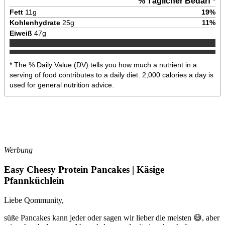
% Täglicher Bedarf *
Fett
11
g
19
%
Kohlenhydrate
25
g
11
%
Eiweiß
47
g
* The % Daily Value (DV) tells you how much a nutrient in a
serving of food contributes to a daily diet. 2,000 calories a day is
used for general nutrition advice.
Werbung
Easy Cheesy Protein Pancakes | Käsige
Pfannküchlein
Liebe Qommunity,
süße Pancakes kann jeder oder sagen wir lieber die meisten
😅
, aber