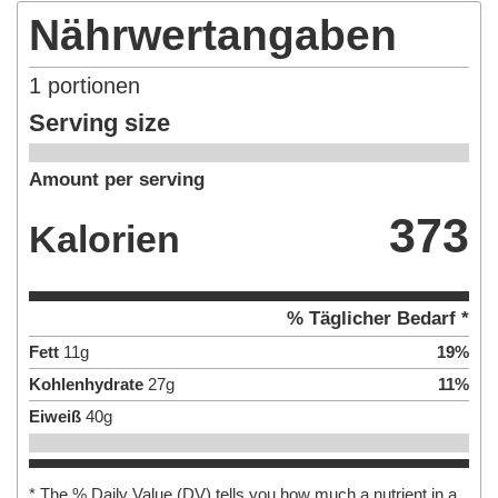
Nährwertangaben
1
portionen
Serving size
Amount per serving
373
Kalorien
% Täglicher Bedarf *
Fett
11
g
19
%
Kohlenhydrate
27
g
11
%
Eiweiß
40
g
* The % Daily Value (DV) tells you how much a nutrient in a