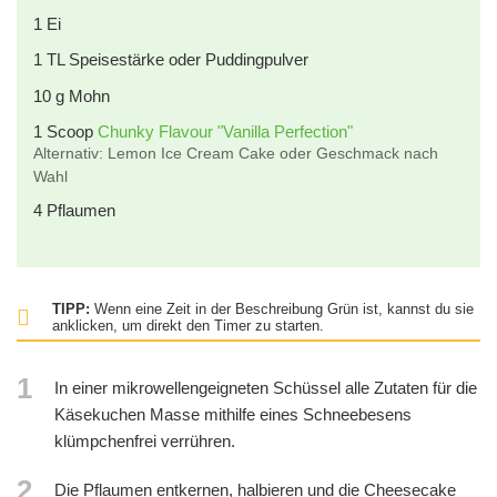
1
Ei
1
TL
Speisestärke oder Puddingpulver
10
g
Mohn
1
Scoop
Chunky Flavour "Vanilla Perfection"
Alternativ: Lemon Ice Cream Cake oder Geschmack nach
Wahl
4
Pflaumen
TIPP:
Wenn eine Zeit in der Beschreibung Grün ist, kannst du sie
anklicken, um direkt den Timer zu starten.
1
In einer mikrowellengeigneten Schüssel alle Zutaten für die
Käsekuchen Masse mithilfe eines Schneebesens
klümpchenfrei verrühren.
2
Die Pflaumen entkernen, halbieren und die Cheesecake