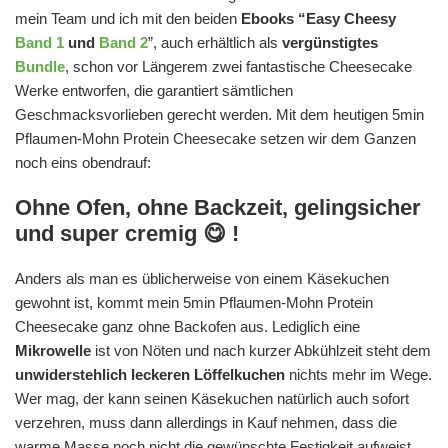
mein Team und ich mit den beiden
Ebooks “Easy Cheesy
Band 1
und
Band 2
”, auch erhältlich als
vergünstigtes
Bundle
, schon vor Längerem zwei fantastische Cheesecake
Werke entworfen, die garantiert sämtlichen
Geschmacksvorlieben gerecht werden. Mit dem heutigen 5min
Pflaumen-Mohn Protein Cheesecake setzen wir dem Ganzen
noch eins obendrauf:
Ohne Ofen, ohne Backzeit, gelingsicher
und super cremig 😋 !
Anders als man es üblicherweise von einem Käsekuchen
gewohnt ist, kommt mein 5min Pflaumen-Mohn Protein
Cheesecake ganz ohne Backofen aus. Lediglich eine
Mikrowelle
ist von Nöten und nach kurzer Abkühlzeit steht dem
unwiderstehlich leckeren Löffelkuchen
nichts mehr im Wege.
Wer mag, der kann seinen Käsekuchen natürlich auch sofort
verzehren, muss dann allerdings in Kauf nehmen, dass die
warme Masse noch nicht die gewünschte Festigkeit aufweist.