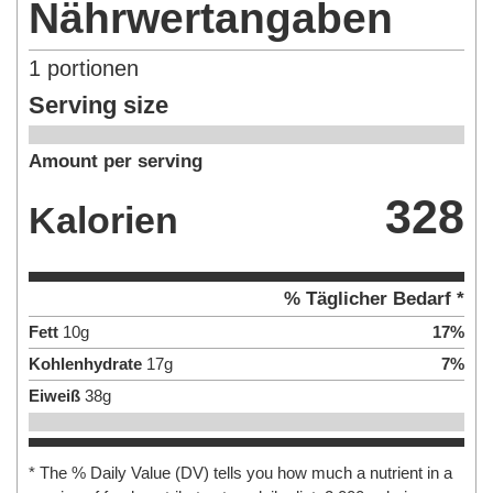
Nährwertangaben
1
portionen
Serving size
Amount per serving
328
Kalorien
% Täglicher Bedarf *
Fett
10
g
17
%
Kohlenhydrate
17
g
7
%
Eiweiß
38
g
* The % Daily Value (DV) tells you how much a nutrient in a