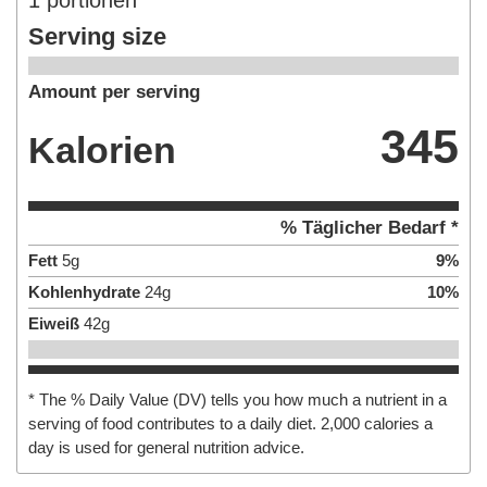
Serving size
Amount per serving
345
Kalorien
% Täglicher Bedarf *
Fett
5
g
9
%
Kohlenhydrate
24
g
10
%
Eiweiß
42
g
* The % Daily Value (DV) tells you how much a nutrient in a
serving of food contributes to a daily diet. 2,000 calories a
day is used for general nutrition advice.