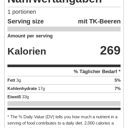
1
portionen
Serving size
mit TK-Beeren
Amount per serving
269
Kalorien
% Täglicher Bedarf *
Fett
3
g
5
%
Kohlenhydrate
17
g
7
%
Eiweiß
33
g
* The % Daily Value (DV) tells you how much a nutrient in a
serving of food contributes to a daily diet. 2,000 calories a