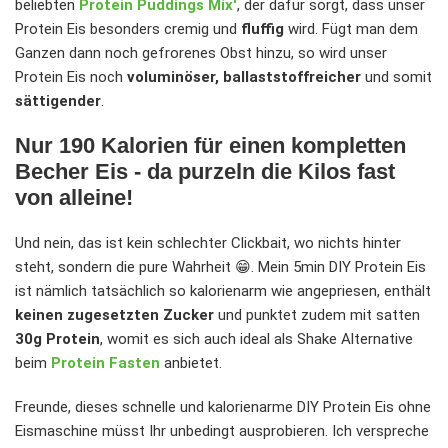
beliebten
Protein Puddings Mix'
, der dafür sorgt, dass unser
Protein Eis besonders cremig und
fluffig
wird. Fügt man dem
Ganzen dann noch gefrorenes Obst hinzu, so wird unser
Protein Eis noch
voluminöser, ballaststoffreicher
und somit
sättigender
.
Nur 190 Kalorien für einen kompletten
Becher Eis - da purzeln die Kilos fast
von alleine!
Und nein, das ist kein schlechter Clickbait, wo nichts hinter
steht, sondern die pure Wahrheit 😁. Mein 5min DIY Protein Eis
ist nämlich tatsächlich so kalorienarm wie angepriesen, enthält
keinen zugesetzten Zucker
und punktet zudem mit satten
30g Protein
, womit es sich auch ideal als Shake Alternative
beim
Protein Fasten
anbietet.
Freunde, dieses schnelle und kalorienarme DIY Protein Eis ohne
Eismaschine müsst Ihr unbedingt ausprobieren. Ich verspreche