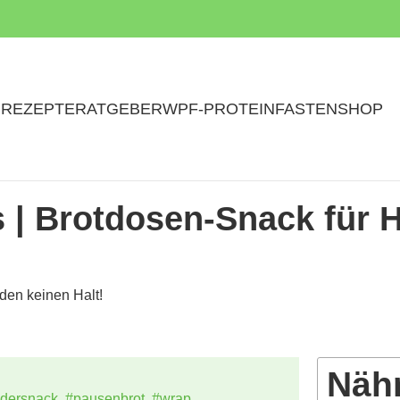
N
REZEPTE
RATGEBER
WPF-PROTEINFASTEN
SHOP
| Brotdosen-Snack für 
en keinen Halt!
Näh
dersnack
,
#pausenbrot
,
#wrap