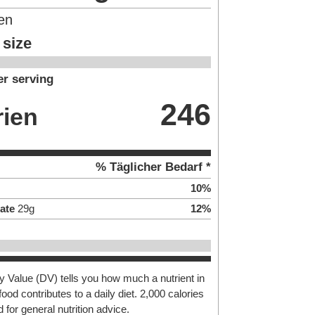
en
 size
r serving
246
rien
% Täglicher Bedarf *
10
%
ate
29
g
12
%
y Value (DV) tells you how much a nutrient in
food contributes to a daily diet. 2,000 calories
 for general nutrition advice.