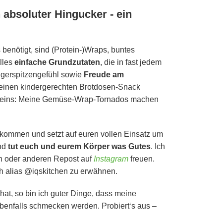
n absoluter Hingucker - ein
benötigt, sind (Protein-)Wraps, buntes
lles
einfache Grundzutaten
, die in fast jedem
ingerspitzengefühl sowie
Freude am
inen kindergerechten Brotdosen-Snack
mir eins: Meine Gemüse-Wrap-Tornados machen
ufkommen und setzt auf euren vollen Einsatz um
und
tut euch und eurem Körper was Gutes
. Ich
in oder anderen Repost auf
Instagram
freuen.
h alias @iqskitchen zu erwähnen.
at, so bin ich guter Dinge, dass meine
benfalls schmecken werden. Probiert‘s aus –