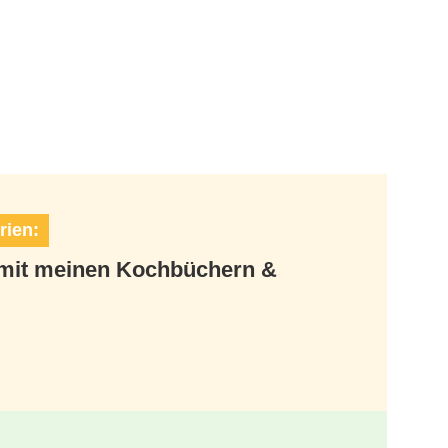
rien:
t mit meinen Kochbüchern &