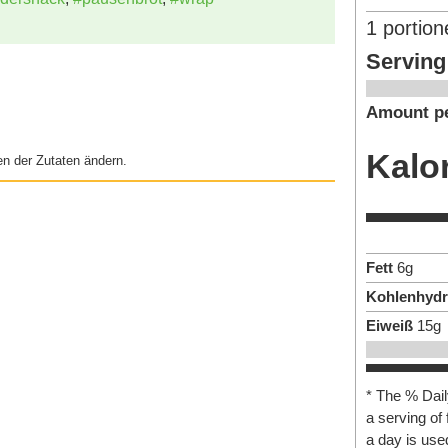
1
portion
Serving
Amount pe
Kalo
n der Zutaten ändern.
Fett
6
g
Kohlenhydr
Eiweiß
15
g
* The % Dail
a serving of 
a day is used