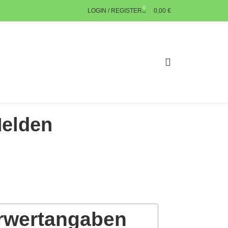
0
LOGIN / REGISTER
0,00
€
Helden
rwertangaben