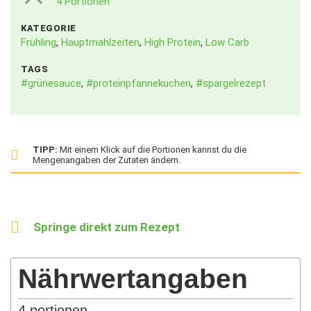
4 Portionen
KATEGORIE
Frühling
,
Hauptmahlzeiten
,
High Protein
,
Low Carb
TAGS
#grünesauce
,
#proteinpfannekuchen
,
#spargelrezept
TIPP:
Mit einem Klick auf die Portionen kannst du die
Mengenangaben der Zutaten ändern.
Springe direkt zum Rezept
Nährwertangaben
4
portionen