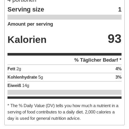
Serving size
1
Amount per serving
93
Kalorien
% Täglicher Bedarf *
Fett
2
g
4
%
Kohlenhydrate
5
g
3
%
Eiweiß
14
g
* The % Daily Value (DV) tells you how much a nutrient in a
serving of food contributes to a daily diet. 2,000 calories a
day is used for general nutrition advice.