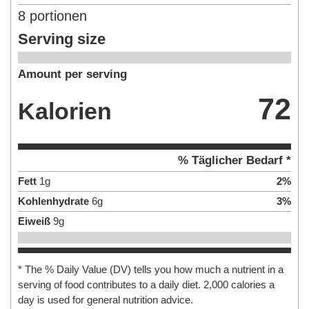
8
portionen
Serving size
Amount per serving
72
Kalorien
% Täglicher Bedarf *
Fett
1
g
2
%
Kohlenhydrate
6
g
3
%
Eiweiß
9
g
* The % Daily Value (DV) tells you how much a nutrient in a
serving of food contributes to a daily diet. 2,000 calories a
day is used for general nutrition advice.