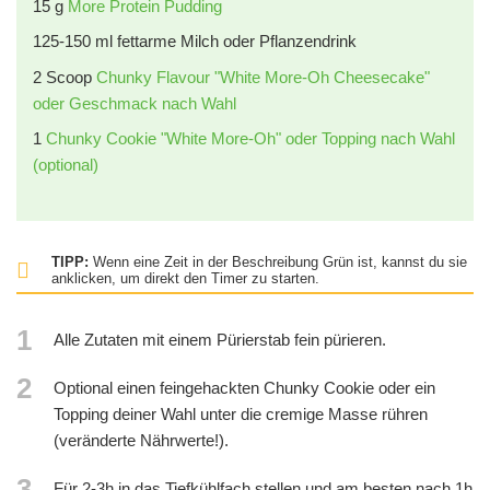
15
g
More Protein Pudding
125-150 ml fettarme Milch oder Pflanzendrink
2
Scoop
Chunky Flavour "White More-Oh Cheesecake"
oder Geschmack nach Wahl
1
Chunky Cookie "White More-Oh" oder Topping nach Wahl
(optional)
TIPP:
Wenn eine Zeit in der Beschreibung Grün ist, kannst du sie
anklicken, um direkt den Timer zu starten.
1
Alle Zutaten mit einem Pürierstab fein pürieren.
2
Optional einen feingehackten Chunky Cookie oder ein
Topping deiner Wahl unter die cremige Masse rühren
(veränderte Nährwerte!).
3
Für 2-3h in das Tiefkühlfach stellen und am besten nach 1h