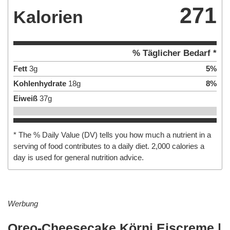
271
Kalorien
% Täglicher Bedarf *
Fett
3
g
5
%
Kohlenhydrate
18
g
8
%
Eiweiß
37
g
* The % Daily Value (DV) tells you how much a nutrient in a
serving of food contributes to a daily diet. 2,000 calories a
day is used for general nutrition advice.
Werbung
Oreo-Cheesecake Körni Eiscreme |