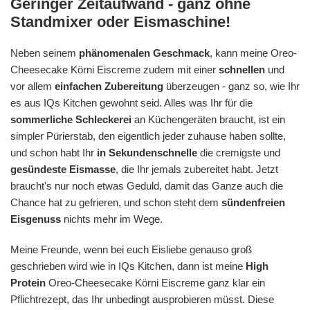
Geringer Zeitaufwand - ganz ohne
Standmixer oder Eismaschine!
Neben seinem
phänomenalen Geschmack
, kann meine Oreo-
Cheesecake Körni Eiscreme zudem mit einer
schnellen
und
vor allem
einfachen Zubereitung
überzeugen - ganz so, wie Ihr
es aus IQs Kitchen gewohnt seid. Alles was Ihr für die
sommerliche Schleckerei
an Küchengeräten braucht, ist ein
simpler Pürierstab, den eigentlich jeder zuhause haben sollte,
und schon habt Ihr
in Sekundenschnelle
die cremigste und
gesündeste Eismasse
, die Ihr jemals zubereitet habt. Jetzt
braucht's nur noch etwas Geduld, damit das Ganze auch die
Chance hat zu gefrieren, und schon steht dem
sündenfreien
Eisgenuss
nichts mehr im Wege.
Meine Freunde, wenn bei euch Eisliebe genauso groß
geschrieben wird wie in IQs Kitchen, dann ist meine
High
Protein
Oreo-Cheesecake Körni Eiscreme ganz klar ein
Pflichtrezept, das Ihr unbedingt ausprobieren müsst. Diese