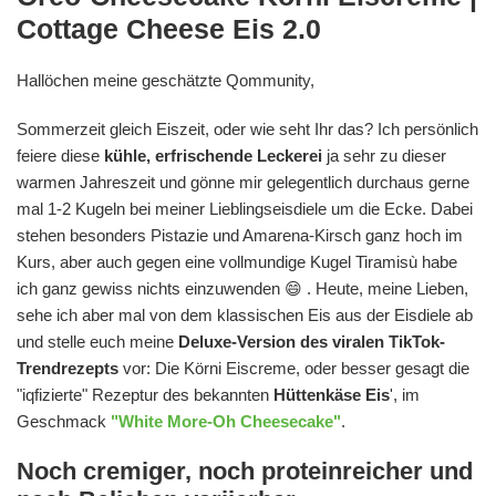
Cottage Cheese Eis 2.0
Hallöchen meine geschätzte Qommunity,
Sommerzeit gleich Eiszeit, oder wie seht Ihr das? Ich persönlich
feiere diese
kühle, erfrischende Leckerei
ja sehr zu dieser
warmen Jahreszeit und gönne mir gelegentlich durchaus gerne
mal 1-2 Kugeln bei meiner Lieblingseisdiele um die Ecke. Dabei
stehen besonders Pistazie und Amarena-Kirsch ganz hoch im
Kurs, aber auch gegen eine vollmundige Kugel Tiramisù habe
ich ganz gewiss nichts einzuwenden 😄 . Heute, meine Lieben,
sehe ich aber mal von dem klassischen Eis aus der Eisdiele ab
und stelle euch meine
Deluxe-Version des viralen TikTok-
Trendrezepts
vor: Die Körni Eiscreme, oder besser gesagt die
"iqfizierte" Rezeptur des bekannten
Hüttenkäse Eis
', im
Geschmack
"White More-Oh Cheesecake"
.
Noch cremiger, noch proteinreicher und