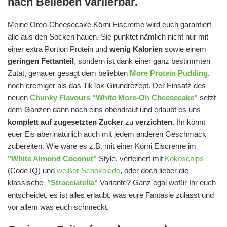
nach Belieben variierbar.
Meine Oreo-Cheesecake Körni Eiscreme wird euch garantiert
alle aus den Socken hauen. Sie punktet nämlich nicht nur mit
einer extra Portion Protein und
wenig Kalorien
sowie einem
geringen Fettanteil
, sondern ist dank einer ganz bestimmten
Zutat, genauer gesagt dem beliebten
More Protein Pudding
,
noch cremiger als das TikTok-Grundrezept. Der Einsatz des
neuen
Chunky Flavours "White More-Oh Cheesecake"
setzt
dem Ganzen dann noch eins obendrauf und erlaubt es uns
komplett auf zugesetzten Zucker
zu
verzichten
. Ihr könnt
euer Eis aber natürlich auch mit jedem anderen Geschmack
zubereiten. Wie wäre es z.B. mit einer Körni Eiscreme im
"White Almond Coconut"
Style, verfeinert mit
Kokoschips
(Code IQ) und
weißer Schokolade
, oder doch lieber die
klassische
"Stracciatella"
Variante? Ganz egal wofür Ihr euch
entscheidet, es ist alles erlaubt, was eure Fantasie zulässt und
vor allem was euch schmeckt.