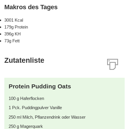
Makros des Tages
3001 Kcal
179g Protein
396g KH
73g Fett
Zutatenliste
Protein Pudding Oats
100
g
Haferflocken
1
Pck. Puddingpulver Vanille
250
ml
Milch, Pflanzendrink oder Wasser
250
g
Magerquark