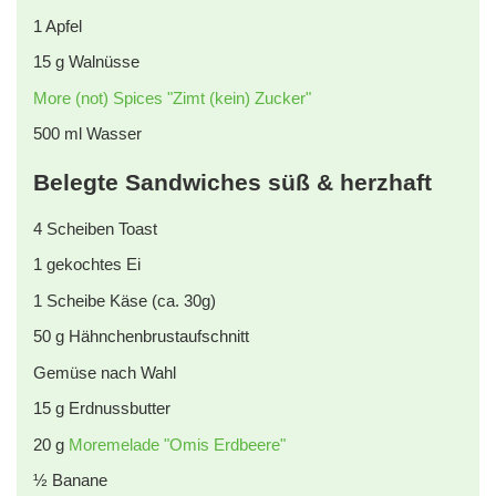
1
Apfel
15
g
Walnüsse
More (not) Spices "Zimt (kein) Zucker"
500
ml
Wasser
Belegte Sandwiches süß & herzhaft
4
Scheiben Toast
1
gekochtes Ei
1
Scheibe Käse (ca. 30g)
50
g
Hähnchenbrustaufschnitt
Gemüse nach Wahl
15
g
Erdnussbutter
20
g
Moremelade "Omis Erdbeere"
½
Banane