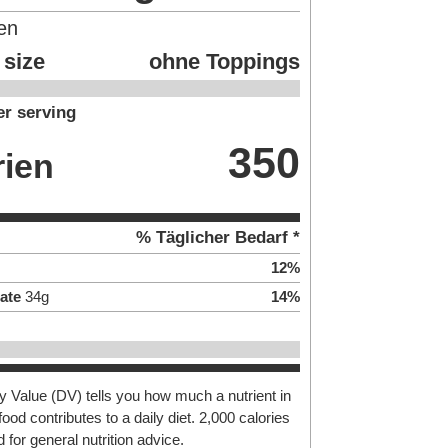
en
 size
ohne Toppings
r serving
350
rien
% Täglicher Bedarf *
12
%
ate
34
g
14
%
y Value (DV) tells you how much a nutrient in
food contributes to a daily diet. 2,000 calories
 for general nutrition advice.