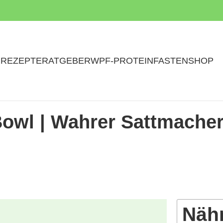
N
REZEPTE
RATGEBER
WPF-PROTEINFASTEN
SHOP
Bowl | Wahrer Sattmache
Näh