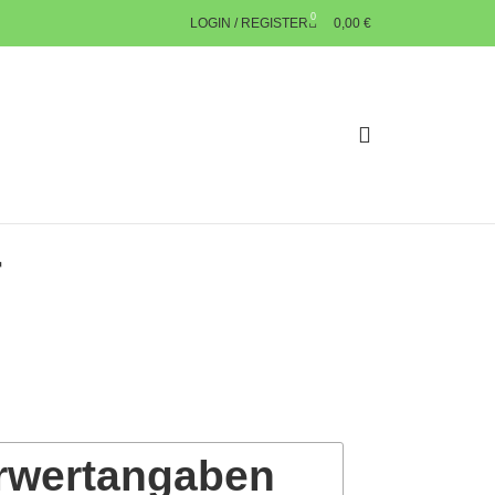
0
LOGIN / REGISTER
0,00
€
r
rwertangaben