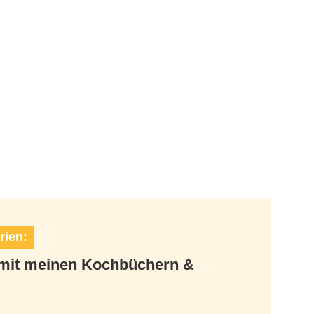
rien:
t mit meinen Kochbüchern &