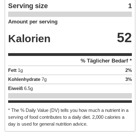
Serving size
1
Amount per serving
52
Kalorien
% Täglicher Bedarf *
Fett
1
g
2
%
Kohlenhydrate
7
g
3
%
Eiweiß
6.5
g
* The % Daily Value (DV) tells you how much a nutrient in a
serving of food contributes to a daily diet. 2,000 calories a
day is used for general nutrition advice.