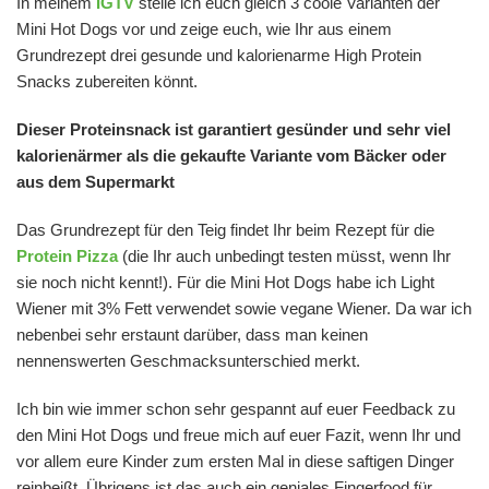
In meinem
IGTV
stelle ich euch gleich 3 coole Varianten der
Mini Hot Dogs vor und zeige euch, wie Ihr aus einem
Grundrezept drei gesunde und kalorienarme High Protein
Snacks zubereiten könnt.
Dieser Proteinsnack ist garantiert gesünder und sehr viel
kalorienärmer als die gekaufte Variante vom Bäcker oder
aus dem Supermarkt
Das Grundrezept für den Teig findet Ihr beim Rezept für die
Protein Pizza
(die Ihr auch unbedingt testen müsst, wenn Ihr
sie noch nicht kennt!). Für die Mini Hot Dogs habe ich Light
Wiener mit 3% Fett verwendet sowie vegane Wiener. Da war ich
nebenbei sehr erstaunt darüber, dass man keinen
nennenswerten Geschmacksunterschied merkt.
Ich bin wie immer schon sehr gespannt auf euer Feedback zu
den Mini Hot Dogs und freue mich auf euer Fazit, wenn Ihr und
vor allem eure Kinder zum ersten Mal in diese saftigen Dinger
reinbeißt. Übrigens ist das auch ein geniales Fingerfood für