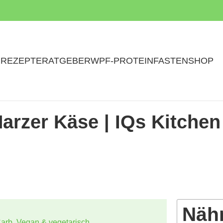
N
REZEPTE
RATGEBER
WPF-PROTEINFASTEN
SHOP
Harzer Käse | IQs Kitchen
Näh
arb
,
Vegan & vegetarisch