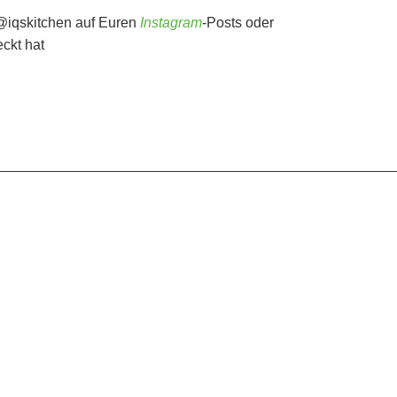
@iqskitchen auf Euren
Instagram
-Posts oder
ckt hat
_________________________________________________