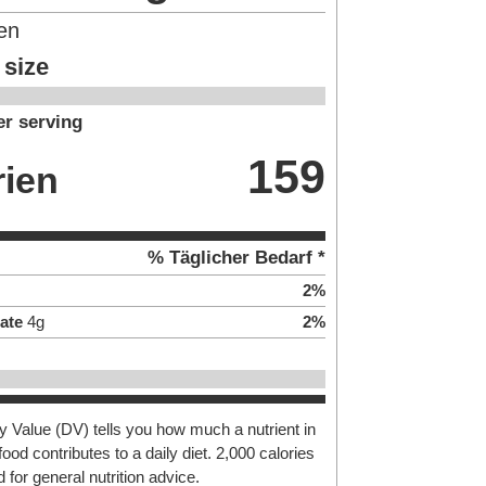
en
 size
r serving
159
rien
% Täglicher Bedarf *
2
%
ate
4
g
2
%
y Value (DV) tells you how much a nutrient in
food contributes to a daily diet. 2,000 calories
 for general nutrition advice.