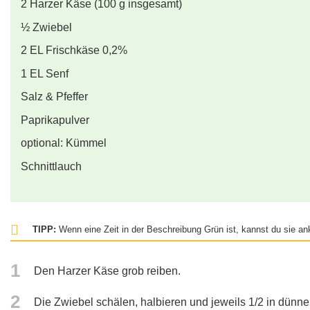
2
Harzer Käse (100 g insgesamt)
½
Zwiebel
2
EL
Frischkäse 0,2%
1
EL
Senf
Salz & Pfeffer
Paprikapulver
optional: Kümmel
Schnittlauch
TIPP:
Wenn eine Zeit in der Beschreibung Grün ist, kannst du sie ank
1
Den Harzer Käse grob reiben.
2
Die Zwiebel schälen, halbieren und jeweils 1/2 in dünn