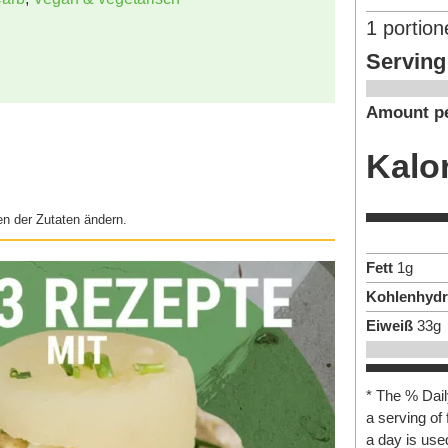
1
portion
Serving
Amount pe
Kalo
n der Zutaten ändern.
Fett
1
g
Kohlenhydr
Eiweiß
33
g
* The % Dail
a serving of 
a day is used