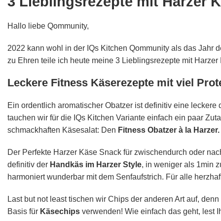
3 Lieblingsrezepte mit Harzer K
Hallo liebe Qommunity,
2022 kann wohl in der IQs Kitchen Qommunity als das Jahr 
zu Ehren teile ich heute meine 3 Lieblingsrezepte mit Harzer
Leckere Fitness Käserezepte mit viel Prot
Ein ordentlich aromatischer Obatzer ist definitiv eine lecker
tauchen wir für die IQs Kitchen Variante einfach ein paar Zu
schmackhaften Käsesalat: Den
Fitness Obatzer à la Harzer.
Der Perfekte Harzer Käse Snack für zwischendurch oder nach
definitiv der
Handkäs im Harzer Style
, in weniger als 1min z
harmoniert wunderbar mit dem Senfaufstrich. Für alle herzha
Last but not least tischen wir Chips der anderen Art auf, den
Basis für
Käsechips
verwenden! Wie einfach das geht, lest I