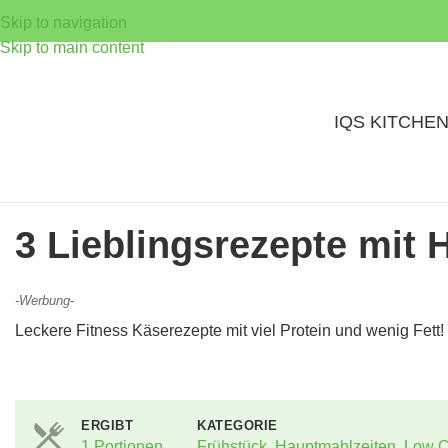
Skip to navigation
Skip to main content
IQS KITCHE
3 Lieblingsrezepte mit 
-Werbung-
Leckere Fitness Käserezepte mit viel Protein und wenig Fett!
ERGIBT
KATEGORIE
1 Portionen
Frühstück
,
Hauptmahlzeiten
,
Low C