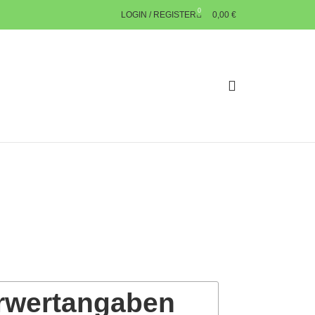
0
LOGIN / REGISTER
0,00
€
rwertangaben