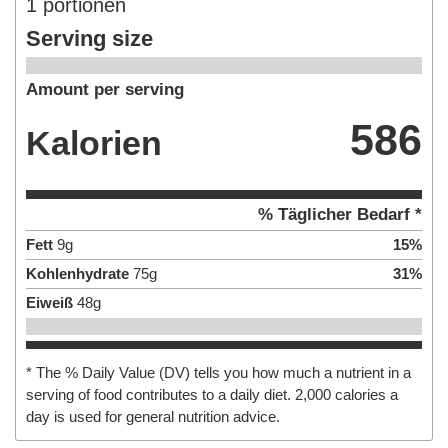
1
portionen
Serving size
Amount per serving
586
Kalorien
% Täglicher Bedarf *
Fett
9
g
15
%
Kohlenhydrate
75
g
31
%
Eiweiß
48
g
* The % Daily Value (DV) tells you how much a nutrient in a
serving of food contributes to a daily diet. 2,000 calories a
day is used for general nutrition advice.