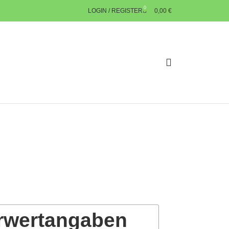
0
LOGIN / REGISTER
0,00
€
rwertangaben