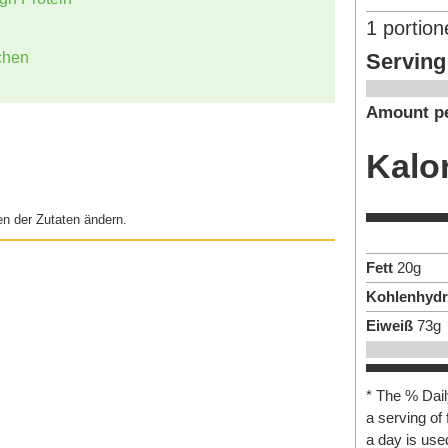
1
portion
Serving
chen
Amount pe
Kalo
n der Zutaten ändern.
Fett
20
g
Kohlenhydr
Eiweiß
73
g
* The % Dail
a serving of 
a day is used