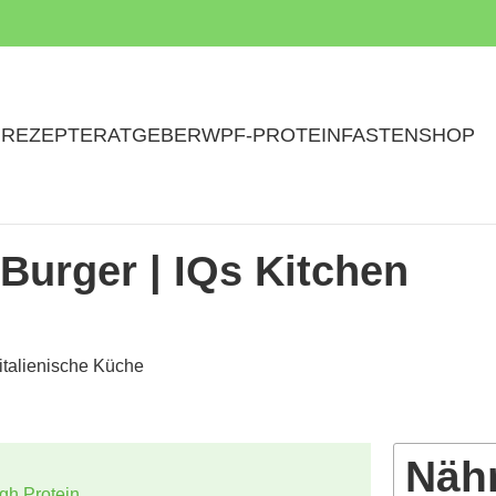
N
REZEPTE
RATGEBER
WPF-PROTEINFASTEN
SHOP
 Burger | IQs Kitchen
 italienische Küche
Näh
gh Protein