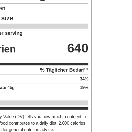
en
 size
r serving
640
rien
% Täglicher Bedarf *
34
%
ate
46
g
19
%
y Value (DV) tells you how much a nutrient in
food contributes to a daily diet. 2,000 calories
 for general nutrition advice.