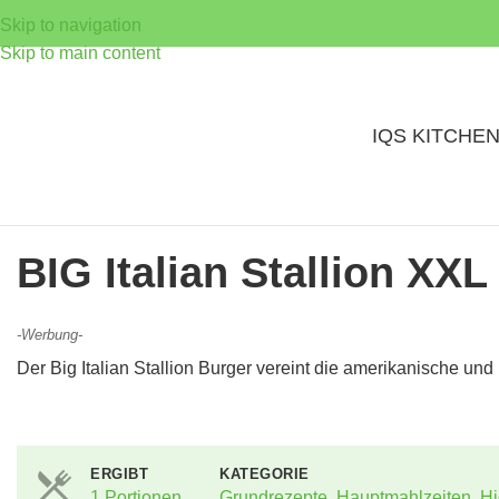
Skip to navigation
Skip to main content
IQS KITCHE
BIG Italian Stallion XXL
-Werbung-
Der Big Italian Stallion Burger vereint die amerikanische und
ERGIBT
KATEGORIE
1 Portionen
Grundrezepte
,
Hauptmahlzeiten
,
Hi