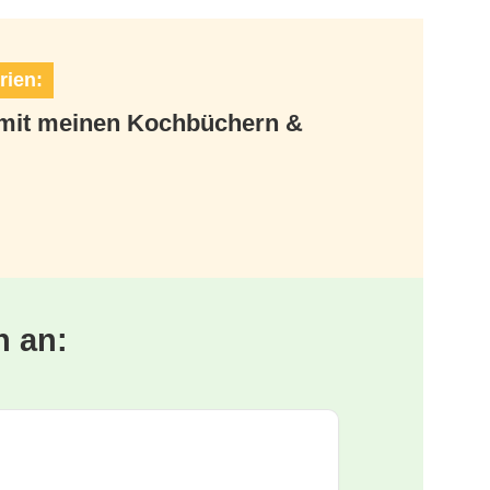
rien:
t mit meinen Kochbüchern &
n an: