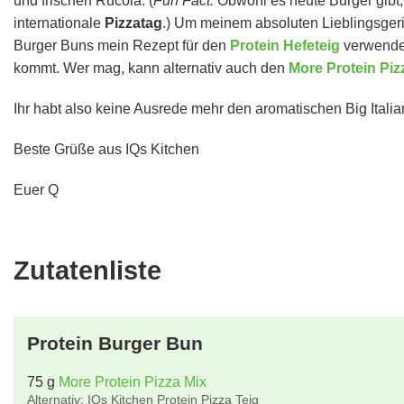
und frischen Rucola. (
Fun Fact:
Obwohl es heute Burger gibt, 
internationale
Pizzatag
.) Um meinem absoluten Lieblingsgeric
Burger Buns mein Rezept für den
Protein Hefeteig
verwendet
kommt. Wer mag, kann alternativ auch den
More Protein Piz
Ihr habt also keine Ausrede mehr den aromatischen Big Italian
Beste Grüße aus IQs Kitchen
Euer Q
Zutatenliste
Protein Burger Bun
75
g
More Protein Pizza Mix
Alternativ: IQs Kitchen Protein Pizza Teig