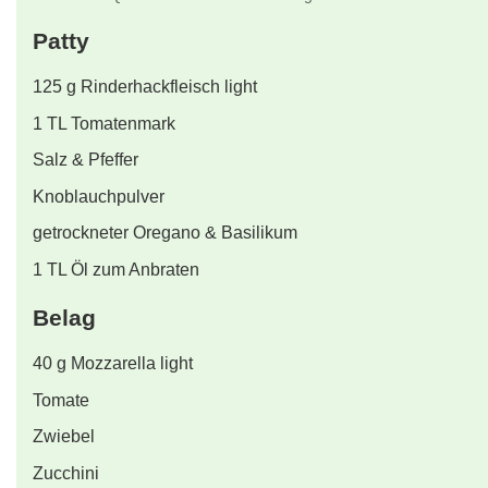
Patty
125
g
Rinderhackfleisch light
1
TL
Tomatenmark
Salz & Pfeffer
Knoblauchpulver
getrockneter Oregano & Basilikum
1
TL
Öl zum Anbraten
Belag
40
g
Mozzarella light
Tomate
Zwiebel
Zucchini