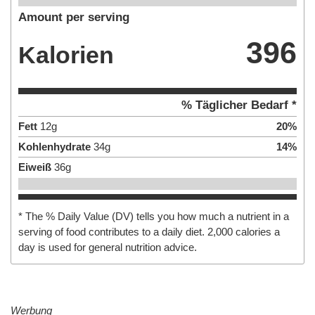
Amount per serving
396
Kalorien
% Täglicher Bedarf *
Fett
12
g
20
%
Kohlenhydrate
34
g
14
%
Eiweiß
36
g
* The % Daily Value (DV) tells you how much a nutrient in a
serving of food contributes to a daily diet. 2,000 calories a
day is used for general nutrition advice.
Werbung