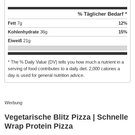
% Täglicher Bedarf *
Fett
7
g
12
%
Kohlenhydrate
36
g
15
%
Eiweiß
21
g
* The % Daily Value (DV) tells you how much a nutrient in a
serving of food contributes to a daily diet. 2,000 calories a
day is used for general nutrition advice.
Werbung
Vegetarische Blitz Pizza | Schnelle
Wrap Protein Pizza