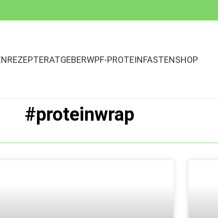
EN
REZEPTE
RATGEBER
WPF-PROTEINFASTEN
SHOP
#proteinwrap