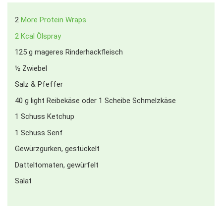
2
More Protein Wraps
2 Kcal Ölspray
125
g
mageres Rinderhackfleisch
½
Zwiebel
Salz & Pfeffer
40
g
light Reibekäse oder 1 Scheibe Schmelzkäse
1
Schuss Ketchup
1
Schuss Senf
Gewürzgurken, gestückelt
Datteltomaten, gewürfelt
Salat