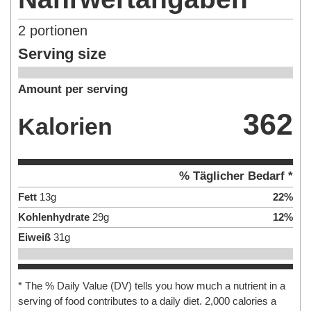
2
portionen
Serving size
Amount per serving
362
Kalorien
% Täglicher Bedarf *
Fett
13
g
22
%
Kohlenhydrate
29
g
12
%
Eiweiß
31
g
* The % Daily Value (DV) tells you how much a nutrient in a
serving of food contributes to a daily diet. 2,000 calories a