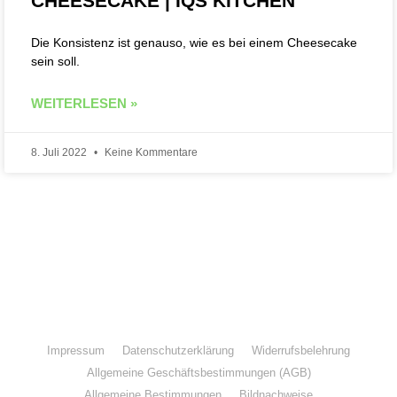
CHEESECAKE | IQS KITCHEN
Die Konsistenz ist genauso, wie es bei einem Cheesecake
sein soll.
WEITERLESEN »
8. Juli 2022
Keine Kommentare
Folge IQs Kitchen in den sozialen Kanälen
Impressum
Datenschutzerklärung
Widerrufsbelehrung
Allgemeine Geschäftsbestimmungen (AGB)
Allgemeine Bestimmungen
Bildnachweise