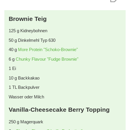
Brownie Teig
125
g
Kidneybohnen
50
g
Dinkelmehl Typ 630
40
g
More Protein "Schoko-Brownie"
6
g
Chunky Flavour "Fudge Brownie"
1
Ei
10
g
Backkakao
1
TL
Backpulver
Wasser oder Milch
Vanilla-Cheesecake Berry Topping
250
g
Magerquark