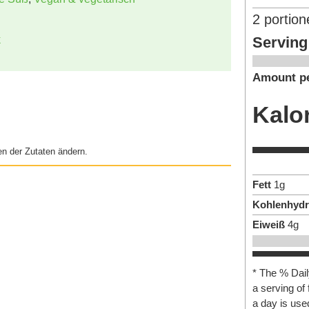
2
portion
Serving
k
Amount pe
Kalo
n der Zutaten ändern.
Fett
1
g
Kohlenhydr
Eiweiß
4
g
* The % Dail
a serving of 
a day is used