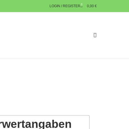
0
LOGIN / REGISTER
0,00
€
rwertangaben