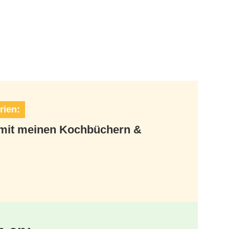
rien:
t mit meinen Kochbüchern &