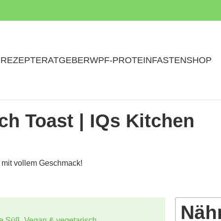
N
REZEPTE
RATGEBER
WPF-PROTEINFASTEN
SHOP
ch Toast | IQs Kitchen
k mit vollem Geschmack!
Näh
te Süß
,
Vegan & vegetarisch