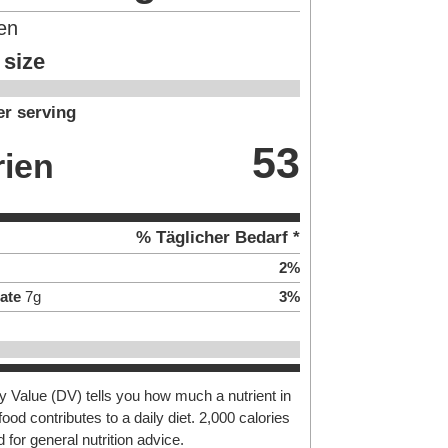
en
 size
r serving
53
rien
% Täglicher Bedarf *
2
%
ate
7
g
3
%
y Value (DV) tells you how much a nutrient in
food contributes to a daily diet. 2,000 calories
 for general nutrition advice.