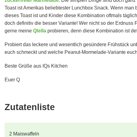
zuckerfreier Marmelade
. Die simplen Dinge sind doch ganz
Toast ist Amerikas beliebtester Lunchbox Snack. Wenn man be
dieses Toast ist und Kinder diese Kombination oftmals täglich
doch definitiv die besser Variante! Wer nicht so der Erdnuss
gerne meine
Qtella
probieren, denn diese Kombination ist defi
Probiert das leckere und wesentlich gesündere Frühstück un
euch schmeckt und welche Peanut-Mormelade-Variante euch
Beste Grüße aus IQs Kitchen
Euer Q
Zutatenliste
2
Maiswaffeln