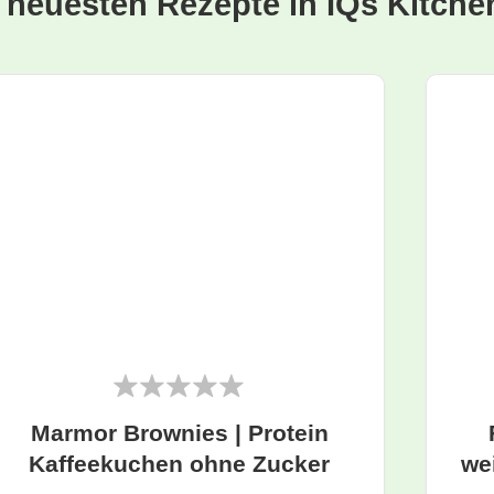
e neuesten Rezepte in IQs Kitche
Marmor Brownies | Protein
Kaffeekuchen ohne Zucker
we