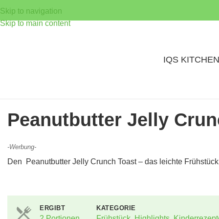
Skip to navigation
Skip to main content
IQS KITCHE
Peanutbutter Jelly Crun
-Werbung-
Den Peanutbutter Jelly Crunch Toast – das leichte Frühstüc
ERGIBT
KATEGORIE
2 Portionen
Frühstück
,
Highlights
,
Kinderrezep