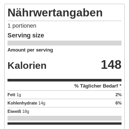
Nährwertangaben
1
portionen
Serving size
Amount per serving
148
Kalorien
% Täglicher Bedarf *
Fett
1
g
2
%
Kohlenhydrate
14
g
6
%
Eiweiß
18
g