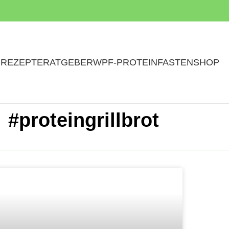
N
REZEPTE
RATGEBER
WPF-PROTEINFASTEN
SHOP
#proteingrillbrot