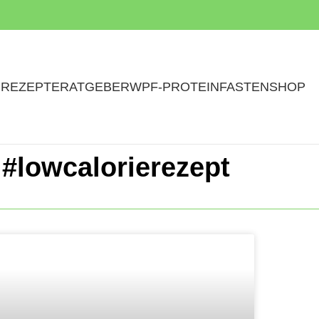
N
REZEPTE
RATGEBER
WPF-PROTEINFASTEN
SHOP
#lowcalorierezept