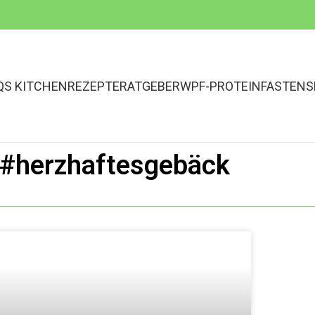
QS KITCHEN
REZEPTE
RATGEBER
WPF-PROTEINFASTEN
S
#herzhaftesgebäck