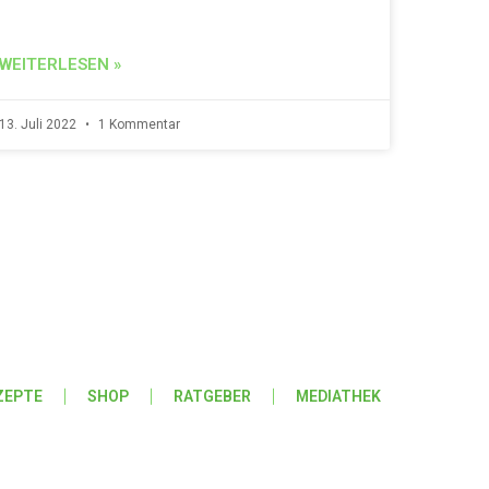
WEITERLESEN »
13. Juli 2022
1 Kommentar
ZEPTE
SHOP
RATGEBER
MEDIATHEK
Folge IQs Kitchen in den sozialen Kanälen