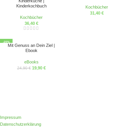
Kinderküche |
Kinderkochbuch
Kochbücher
31,40
€
Kochbücher
36,40
€
-20%
Mit Genuss an Dein Ziel |
Ebook
eBooks
19,90
€
24,90
€
Folge IQs Kitchen in den sozialen Kanälen
Impressum
Datenschutzerklärung