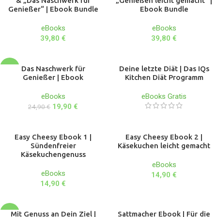
& „Das Naschwerk für
„Genießen leicht gemacht“ |
Genießer“ | Ebook Bundle
Ebook Bundle
eBooks
eBooks
39,80
€
39,80
€
-20%
Das Naschwerk für
Deine letzte Diät | Das IQs
Genießer | Ebook
Kitchen Diät Programm
eBooks
eBooks Gratis
19,90
€
24,90
€
Easy Cheesy Ebook 1 |
Easy Cheesy Ebook 2 |
Sündenfreier
Käsekuchen leicht gemacht
Käsekuchengenuss
eBooks
eBooks
14,90
€
14,90
€
-20%
Mit Genuss an Dein Ziel |
Sattmacher Ebook | Für die