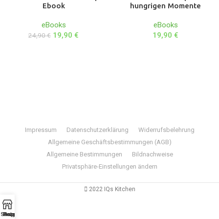
Ebook
hungrigen Momente
eBooks
eBooks
19,90
€
19,90
€
24,90
€
Folge IQs Kitchen in den sozialen Kanälen
Impressum
Datenschutzerklärung
Widerrufsbelehrung
Allgemeine Geschäftsbestimmungen (AGB)
Allgemeine Bestimmungen
Bildnachweise
Privatsphäre-Einstellungen ändern
2022 IQs Kitchen
Shop
Rezepte
Ratgeber