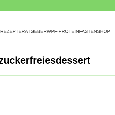
N
REZEPTE
RATGEBER
WPF-PROTEINFASTEN
SHOP
zuckerfreiesdessert