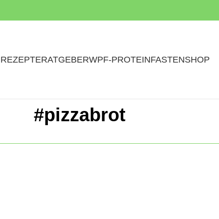
N
REZEPTE
RATGEBER
WPF-PROTEINFASTEN
SHOP
#pizzabrot