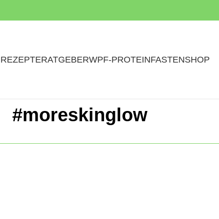
N
REZEPTE
RATGEBER
WPF-PROTEINFASTEN
SHOP
#moreskinglow