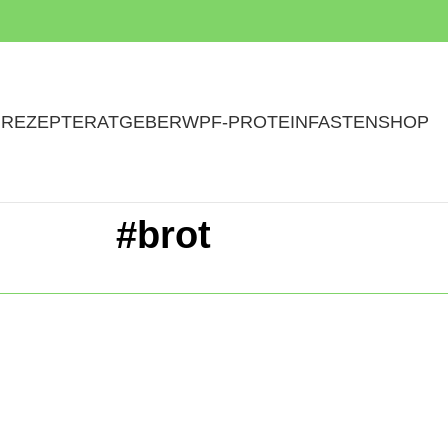
N
REZEPTE
RATGEBER
WPF-PROTEINFASTEN
SHOP
#brot