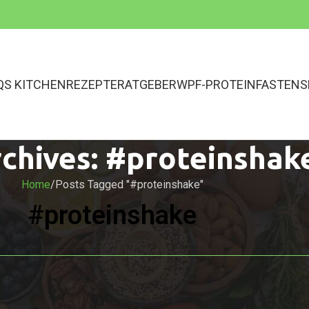
QS KITCHEN
REZEPTE
RATGEBER
WPF-PROTEINFASTEN
S
chives: #proteinshak
Home
Posts Tagged "#proteinshake"
#proteinshake