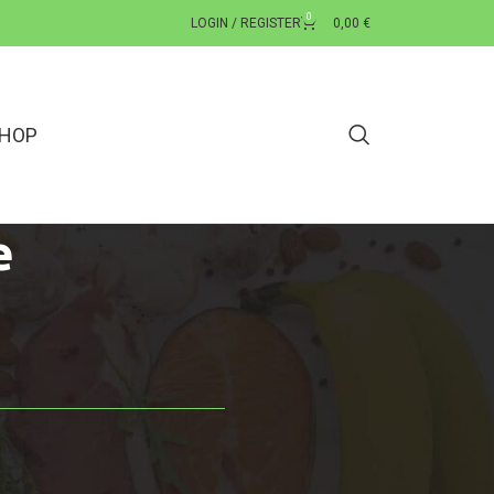
0
LOGIN / REGISTER
0,00
€
HOP
e