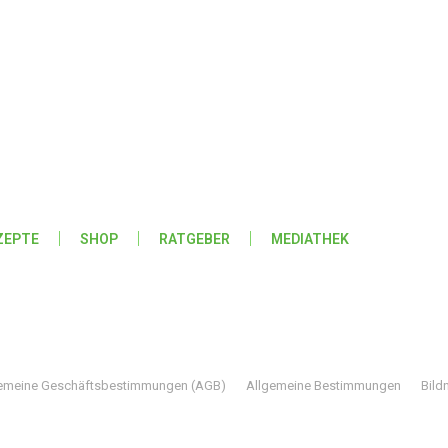
ZEPTE
SHOP
RATGEBER
MEDIATHEK
Folge IQs Kitchen in den sozialen Kanälen
emeine Geschäftsbestimmungen (AGB)
Allgemeine Bestimmungen
Bild