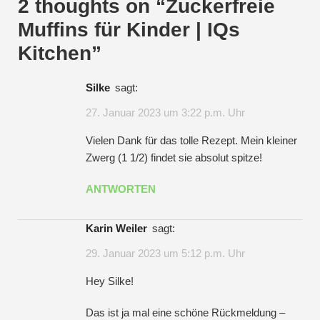
2 thoughts on “
Zuckerfreie
Muffins für Kinder | IQs
Kitchen
”
Silke
sagt:
27. Januar 2023 um 3:22 p.m. Uhr
Vielen Dank für das tolle Rezept. Mein kleiner
Zwerg (1 1/2) findet sie absolut spitze!
ANTWORTEN
Karin Weiler
sagt:
29. Januar 2023 um 5:12 p.m. Uhr
Hey Silke!
Das ist ja mal eine schöne Rückmeldung –