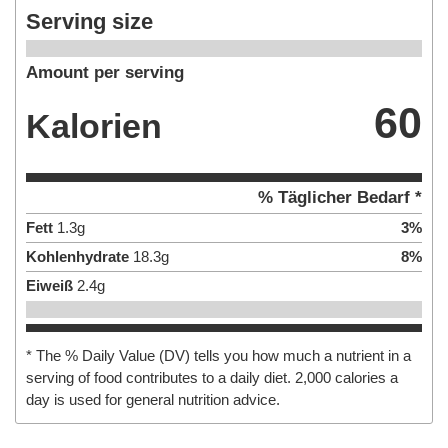
Serving size
Amount per serving
60
Kalorien
% Täglicher Bedarf *
Fett
1.3
g
3
%
Kohlenhydrate
18.3
g
8
%
Eiweiß
2.4
g
* The % Daily Value (DV) tells you how much a nutrient in a
serving of food contributes to a daily diet. 2,000 calories a
day is used for general nutrition advice.