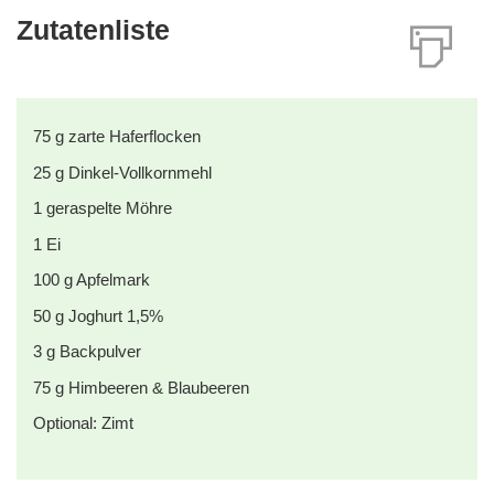
Zutatenliste
75
g
zarte Haferflocken
25
g
Dinkel-Vollkornmehl
1
geraspelte Möhre
1
Ei
100
g
Apfelmark
50
g
Joghurt 1,5%
3
g
Backpulver
75
g
Himbeeren & Blaubeeren
Optional: Zimt