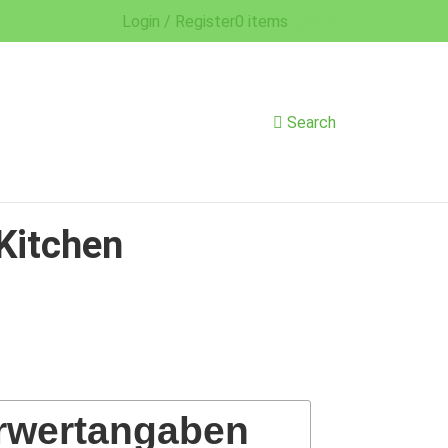
Login / Register
0
items
0,00
€
Search
 Kitchen
rwertangaben