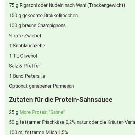
75
g
Rigatoni oder Nudeln nach Wahl (Trockengewicht)
150
g
gekochte Brokkoliröschen
100
g
braune Champignons
½
rote Zwiebel
1
Knoblauchzehe
1
TL
Olivenöl
Salz & Pfeffer
1
Bund Petersilie
Optional: geriebener Parmesan
Zutaten für die Protein-Sahnsauce
25
g
More Protein "Sahne"
50
g
fettarmer Frischkäse 0,2% natur oder die Kräuter-Vari
100
ml
fettarme Milch 1,5%