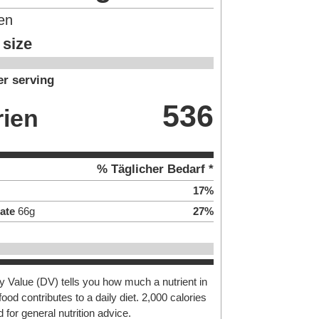
en
 size
r serving
536
rien
% Täglicher Bedarf *
17
%
ate
66
g
27
%
y Value (DV) tells you how much a nutrient in
food contributes to a daily diet. 2,000 calories
 for general nutrition advice.