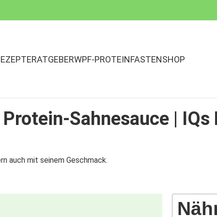
REZEPTE
RATGEBER
WPF-PROTEINFASTEN
SHOP
i Protein-Sahnesauce | IQs
ern auch mit seinem Geschmack.
Näh