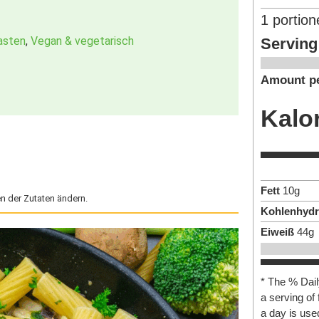
1
portion
asten
,
Vegan & vegetarisch
Serving
Amount pe
Kalo
Fett
10
g
n der Zutaten ändern.
Kohlenhydr
Eiweiß
44
g
* The % Dail
a serving of 
a day is used