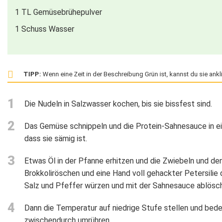
1
TL
Gemüsebrühepulver
1
Schuss Wasser
TIPP:
Wenn eine Zeit in der Beschreibung Grün ist, kannst du sie ankl
1
Die Nudeln in Salzwasser kochen, bis sie bissfest sind.
2
Das Gemüse schnippeln und die Protein-Sahnesauce in e
dass sie sämig ist.
3
Etwas Öl in der Pfanne erhitzen und die Zwiebeln und den
Brokkoliröschen und eine Hand voll gehackter Petersilie
Salz und Pfeffer würzen und mit der Sahnesauce ablösc
4
Dann die Temperatur auf niedrige Stufe stellen und bedec
zwischendurch umrühren.