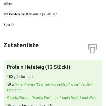
könnt.
Mit besten Grüßen aus IQs Kitchen
Euer Q
Zutatenliste
Protein Hefeteig (12 Stückt)
180
g
Dinkelmehl
50
g
More Protein "Cremige Honig-Milch" oder "Vanille-
Eiscreme"
Chunky Flavour "Vanilla Perfection" nach Bedarf und Wahl
75
g
griechischer Joghurt 2%