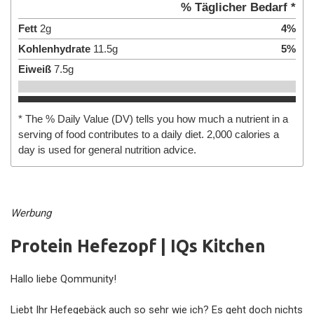
% Täglicher Bedarf *
Fett
2
g
4
%
Kohlenhydrate
11.5
g
5
%
Eiweiß
7.5
g
* The % Daily Value (DV) tells you how much a nutrient in a
serving of food contributes to a daily diet. 2,000 calories a
day is used for general nutrition advice.
Werbung
Protein Hefezopf | IQs Kitchen
Hallo liebe Qommunity!
Liebt Ihr Hefegebäck auch so sehr wie ich? Es geht doch nichts