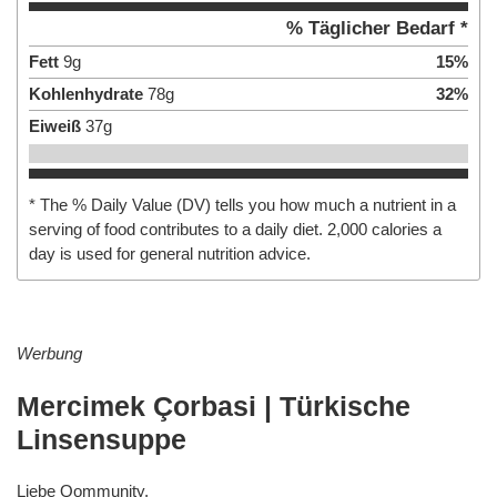
% Täglicher Bedarf *
Fett
9
g
15
%
Kohlenhydrate
78
g
32
%
Eiweiß
37
g
* The % Daily Value (DV) tells you how much a nutrient in a
serving of food contributes to a daily diet. 2,000 calories a
day is used for general nutrition advice.
Werbung
Mercimek Çorbasi | Türkische
Linsensuppe
Liebe Qommunity,