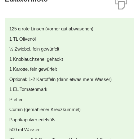
125
g
rote Linsen (vorher gut abwaschen)
1
TL
Olivenöl
½
Zwiebel, fein gewürfelt
1
Knoblauchzehe, gehackt
1
Karotte, fein gewürfelt
Optional: 1-2 Kartoffeln (dann etwas mehr Wasser)
1
EL
Tomatenmark
Pfeffer
Cumin (gemahlener Kreuzkümmel)
Paprikapulver edelsüß
500
ml
Wasser