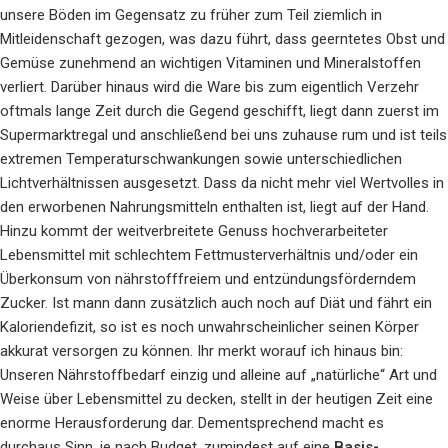
unsere Böden im Gegensatz zu früher zum Teil ziemlich in
Mitleidenschaft gezogen, was dazu führt, dass geerntetes Obst und
Gemüse zunehmend an wichtigen Vitaminen und Mineralstoffen
verliert. Darüber hinaus wird die Ware bis zum eigentlich Verzehr
oftmals lange Zeit durch die Gegend geschifft, liegt dann zuerst im
Supermarktregal und anschließend bei uns zuhause rum und ist teils
extremen Temperaturschwankungen sowie unterschiedlichen
Lichtverhältnissen ausgesetzt. Dass da nicht mehr viel Wertvolles in
den erworbenen Nahrungsmitteln enthalten ist, liegt auf der Hand.
Hinzu kommt der weitverbreitete Genuss hochverarbeiteter
Lebensmittel mit schlechtem Fettmusterverhältnis und/oder ein
Überkonsum von nährstofffreiem und entzündungsförderndem
Zucker. Ist mann dann zusätzlich auch noch auf Diät und fährt ein
Kaloriendefizit, so ist es noch unwahrscheinlicher seinen Körper
akkurat versorgen zu können. Ihr merkt worauf ich hinaus bin:
Unseren Nährstoffbedarf einzig und alleine auf „natürliche“ Art und
Weise über Lebensmittel zu decken, stellt in der heutigen Zeit eine
enorme Herausforderung dar. Dementsprechend macht es
durchaus Sinn, je nach Budget, zumindest auf eine
Basis-