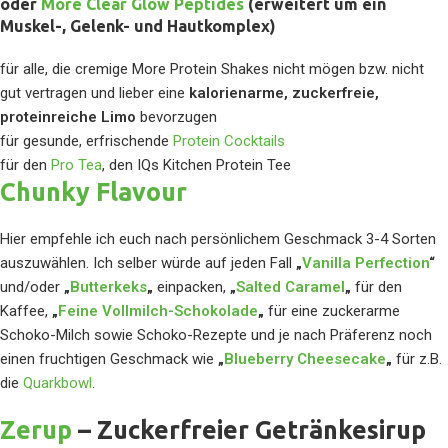
oder
More Clear Glow Peptides
(erweitert um ein
Muskel-, Gelenk- und Hautkomplex)
für alle, die cremige More Protein Shakes nicht mögen bzw. nicht
gut vertragen und lieber eine
kalorienarme, zuckerfreie,
proteinreiche Limo
bevorzugen
für gesunde, erfrischende
Protein Cocktails
für den
Pro Tea
, den IQs Kitchen Protein Tee
Chunky Flavour
Hier empfehle ich euch nach persönlichem Geschmack 3-4 Sorten
auszuwählen. Ich selber würde auf jeden Fall
„
Vanilla Perfection
“
und/oder
„
Butterkeks
„
einpacken,
„
Salted Caramel
„
für den
Kaffee,
„
Feine Vollmilch-Schokolade
„
für eine zuckerarme
Schoko-Milch sowie Schoko-Rezepte und je nach Präferenz noch
einen fruchtigen Geschmack wie
„
Blueberry Cheesecake
„
für z.B.
die
Quarkbowl
.
Zerup
– Zuckerfreier Getränkesirup