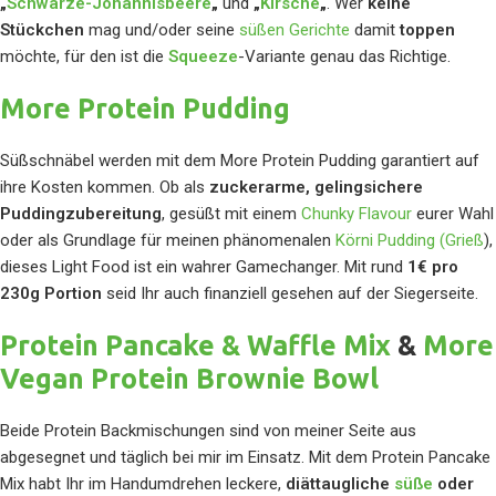
„
Schwarze-Johannisbeere
„
und
„
Kirsche
„
. Wer
keine
Stückchen
mag und/oder seine
süßen Gerichte
damit
toppen
möchte, für den ist die
Squeeze
-Variante genau das Richtige.
More Protein Pudding
Süßschnäbel werden mit dem More Protein Pudding garantiert auf
ihre Kosten kommen. Ob als
zuckerarme, gelingsichere
Puddingzubereitung
, gesüßt mit einem
Chunky Flavour
eurer Wahl
oder als Grundlage für meinen phänomenalen
Körni Pudding (Grieß
),
dieses Light Food ist ein wahrer Gamechanger. Mit rund
1€ pro
230g Portion
seid Ihr auch finanziell gesehen auf der Siegerseite.
Protein Pancake & Waffle Mix
&
More
Vegan Protein Brownie Bowl
Beide Protein Backmischungen sind von meiner Seite aus
abgesegnet und täglich bei mir im Einsatz. Mit dem Protein Pancake
Mix habt Ihr im Handumdrehen leckere,
diättaugliche
süße
oder