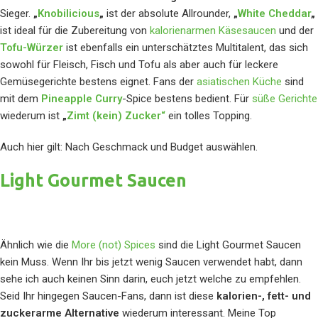
Sieger.
„
Knobilicious
„
ist der absolute Allrounder,
„
White Cheddar
„
ist ideal für die Zubereitung von
kalorienarmen Käsesaucen
und der
Tofu-Würzer
ist ebenfalls ein unterschätztes Multitalent, das sich
sowohl für Fleisch, Fisch und Tofu als aber auch für leckere
Gemüsegerichte bestens eignet. Fans der
asiatischen Küche
sind
mit dem
Pineapple Curry
-Spice bestens bedient. Für
süße Gerichte
wiederum ist
„
Zimt (kein) Zucker“
ein tolles Topping.
Auch hier gilt: Nach Geschmack und Budget auswählen.
Light Gourmet Saucen
Ähnlich wie die
More (not) Spices
sind die Light Gourmet Saucen
kein Muss. Wenn Ihr bis jetzt wenig Saucen verwendet habt, dann
sehe ich auch keinen Sinn darin, euch jetzt welche zu empfehlen.
Seid Ihr hingegen Saucen-Fans, dann ist diese
kalorien-, fett- und
zuckerarme Alternative
wiederum interessant. Meine Top