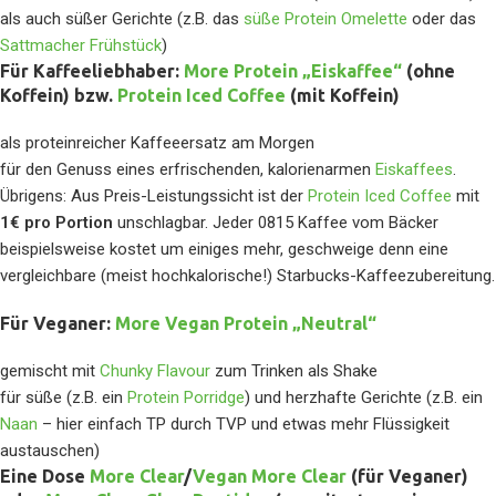
als auch süßer Gerichte (z.B. das
süße Protein Omelette
oder das
Sattmacher Frühstück
)
Für Kaffeeliebhaber:
More Protein „Eiskaffee“
(ohne
Koffein) bzw.
Protein Iced Coffee
(mit Koffein)
als proteinreicher Kaffeeersatz am Morgen
für den Genuss eines erfrischenden, kalorienarmen
Eiskaffees
.
Übrigens: Aus Preis-Leistungssicht ist der
Protein Iced Coffee
mit
1€ pro Portion
unschlagbar. Jeder 0815 Kaffee vom Bäcker
beispielsweise kostet um einiges mehr, geschweige denn eine
vergleichbare (meist hochkalorische!) Starbucks-Kaffeezubereitung.
Für Veganer:
More Vegan Protein „Neutral“
gemischt mit
Chunky Flavour
zum Trinken als Shake
für süße (z.B. ein
Protein Porridge
) und herzhafte Gerichte (z.B. ein
Naan
– hier einfach TP durch TVP und etwas mehr Flüssigkeit
austauschen)
Eine Dose
More Clear
/
Vegan More Clear
(für Veganer)